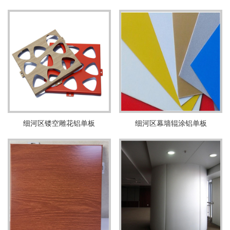
细河区镂空雕花铝单板
细河区幕墙辊涂铝单板