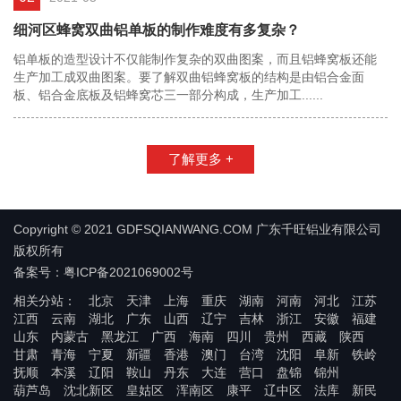
细河区蜂窝双曲铝单板的制作难度有多复杂？
铝单板的造型设计不仅能制作复杂的双曲图案，而且铝蜂窝板还能
生产加工成双曲图案。要了解双曲铝蜂窝板的结构是由铝合金面
板、铝合金底板及铝蜂窝芯三一部分构成，生产加工......
了解更多 +
Copyright © 2021 GDFSQIANWANG.COM 广东千旺铝业有限公司
版权所有
备案号：粤ICP备2021069002号
相关分站：
北京
天津
上海
重庆
湖南
河南
河北
江苏
江西
云南
湖北
广东
山西
辽宁
吉林
浙江
安徽
福建
山东
内蒙古
黑龙江
广西
海南
四川
贵州
西藏
陕西
甘肃
青海
宁夏
新疆
香港
澳门
台湾
沈阳
阜新
铁岭
抚顺
本溪
辽阳
鞍山
丹东
大连
营口
盘锦
锦州
葫芦岛
沈北新区
皇姑区
浑南区
康平
辽中区
法库
新民