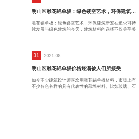
明山区雕花铝单板：绿色镂空艺术，环保建筑新宠
雕花铝单板：绿色镂空艺术，环保建筑新宠在追求可持
续发展与绿色建筑的今天，建筑材料的选择不仅关乎美
观与实用，更需融入环保理念。雕花铝单板，作为一种
集艺术......
31
2021-08
明山区雕花铝单板价格逐渐被人们所接受
如今不少建筑设计师喜欢用雕花铝单板材料，市场上有
不少各色各样的具有代表性的幕墙材料。比如玻璃、石
材等等。在这些材料中，幕墙雕花铝单板的销售量是居
高不下，且价格也......