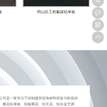
1
板
明山区工程氟碳铝单板
司是一家专注于铝制建筑装饰材料研发与制造的
、雕花铝单板、铝板雕花、铝天花、铝合金空调