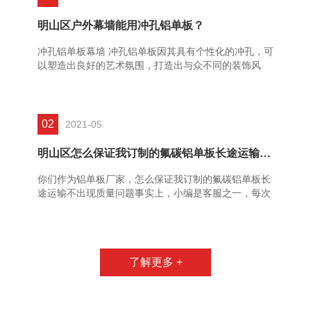
明山区户外幕墙能用冲孔铝单板？
冲孔铝单板幕墙 冲孔铝单板因其具有个性化的冲孔，可
以塑造出良好的艺术氛围，打造出与众不同的装饰风
格。但这不是它唯一的优点，吸音也是它的一大优点，
防火防潮等性能让......
02
2021-05
明山区怎么保证我订制的氟碳铝单板长途运输不出现质
你们作为铝单板厂家，怎么保证我订制的氟碳铝单板长
途运输不出现质量问题事实上，小编是客服之一，每次
遇到这个问题，或是听我们销售讲这个问题，我觉得这
根本不算是问题。......
了解更多 +