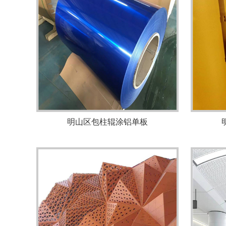
明山区包柱辊涂铝单板