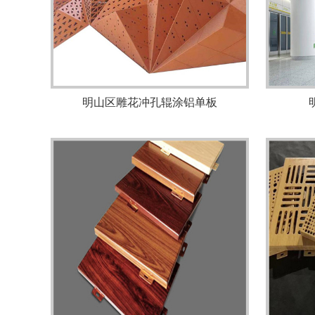
明山区雕花冲孔辊涂铝单板