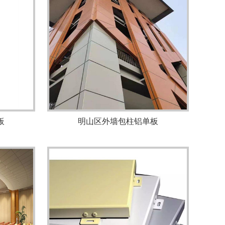
板
明山区外墙包柱铝单板