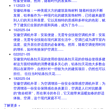
性备受青睐。然而，随着时代的发展和......
11
2023-12
安徽铝单板：一种美观大方的建筑装饰材料
随着科技的不断
发展，铝单板作为一种现代化的建筑装饰材料，已经越来越受
到人们的关注和喜爱。它以其独特的质感和多样化的色彩，赋
予了建筑们全新的外观和风格，成为了当今......
16
2025-04
安徽空调机外罩：安装便捷，无需专业技能
空调机外罩：安装
便捷，无需专业技能在现代家居生活中，空调已成为调节室内
温度、提升居住舒适度的必备家电。然而，随着空调使用时间
的增长，如何有效保护空调主......
02
2021-05
安徽室内铝条扣天花的使用价值
铝条扣天花的价钱会使很多建
材这方面经销商的消费者最多关心的，铝条扣天花他大多数会
用以在家用中，自然针对一些较为大的建筑项目，仍然也可以
担任。 往往当时铝条扣天花......
18
2025-04
安徽空调机外罩：为空调增添一份安全保障感
空调机外罩：为
空调增添一份安全保障感在炎炎夏日，空调是人们对抗酷暑
的“救命稻草”，而在寒冷的冬日，它又能带来温暖如春的舒适
体验。空调，这个现代家庭不可......
了解更多 +