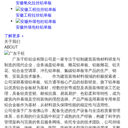
安徽氧化拉丝铝单板
安徽工程拉丝铝单板
安徽外墙包柱铝单板
了解更多 +
关于我们
ABOUT
广东千旺铝业有限公司是一家专注于铝制建筑装饰材料研发与
制造的现代企业，业务涵盖铝单板、雕花铝单板、铝板雕花、铝天
花、铝合金空调罩、冲孔铝单板、氟碳铝单板等产品的生产、销
售、安装及技术服务。 作为建筑装饰材料领域的积极探索者，
公司深耕幕墙铝单板、铝方通等核心产品的创新研发。旗下铝单板
以优质铝合金板材为基材，经数控折弯成型及表面装饰喷涂工艺处
理，具备轻质坚韧、耐候抗腐、易装易护、色彩柔和等特性，成为
建筑内外幕墙及空间装饰的理想选择。产品严格选用幕墙专用单层
铝合金板作为基材，从材料源头保障性能的稳定性与适用性。
公司坐落于广东省佛山市，配备先进的生产设备与全流程质量管理
体系，在长期的行业实践中积淀了成熟的生产经验，构建了科学的
管理架构与完善的售后服务网络。依托专业的技术团队，公司持续
关注高铁、地铁、机场、医院、学校等大型项目的建设需求，不断