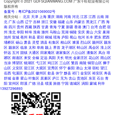
Copyright © 2021 GDFSQIANWANG.COM 广东千旺铝业有限公司
版权所有
备案号：粤ICP备2021069002号
相关分站：
北京
天津
上海
重庆
湖南
河南
河北
江苏
江西
云南
湖
北
广东
山西
辽宁
吉林
浙江
安徽
福建
山东
内蒙古
黑龙江
广西
海
南
四川
贵州
西藏
陕西
甘肃
青海
宁夏
新疆
香港
澳门
台湾
合肥
宿
州
淮北
阜阳
蚌埠
淮南
滁州
马鞍山
芜湖
铜陵
安庆
黄山
六安
巢湖
池州
宣城
亳州
和县
霍邱
桐城
瑶海
庐阳
蜀山
包河
长丰
肥东
肥西
埇桥区
砀山
萧县
灵璧
泗县
杜集区
相山区
濉溪
烈山区
颍州区
颍东
区
颍泉区
临泉
太和
阜南
颍上
界首
龙子湖区
蚌山区
禹会区
淮上区
怀远
五河
固镇
大通区
田家庵区
谢家集区
八公山区
潘集区
凤台
琅
琊区
南谯区
来安
全椒
定远
凤阳
天长
明光
金家庄区
花山区
雨山区
当涂
博望区
镜湖区
弋江区
鸠江区
三山区
繁昌
南陵
铜官山区
狮子
山区
义安区
迎江区
大观区
宜秀区
怀宁
枞阳
潜山
太湖
宿松
望江
岳西
屯溪区
黄山区
徽州区
歙县
休宁
黟县
祁门
金安区
裕安区
寿县
舒城
金寨
霍山
叶集区
居巢区
庐江
无为
含山
贵池区
东至
石台
青
阳
宣州区
郎溪
广德
泾县
绩溪
旌德
宁国
谯城区
涡阳
蒙城
利辛
13927296893