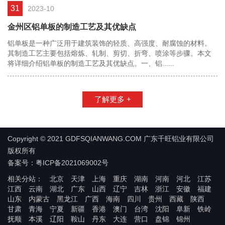
31
2023-10
金州区铝单板的制造工艺及其优缺点
铝单板是一种广泛用于建筑装饰的轻质、高强度、耐腐蚀的材料。
其制造工艺主要包括熔炼、轧制、剪切、折弯、喷涂等步骤。本文
将详细介绍铝单板的制造工艺及其优缺点。一、铝......
了解更多 +
Copyright © 2021 GDFSQIANWANG.COM 广东千旺铝业有限公司
版权所有
备案号：粤ICP备2021069002号
相关分站：
北京
天津
上海
重庆
湖南
河南
河北
江苏
江西
云南
湖北
广东
山西
辽宁
吉林
浙江
安徽
福建
山东
内蒙古
黑龙江
广西
海南
四川
贵州
西藏
陕西
甘肃
青海
宁夏
新疆
香港
澳门
台湾
沈阳
阜新
铁岭
抚顺
本溪
辽阳
鞍山
丹东
大连
营口
盘锦
锦州