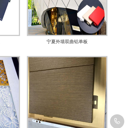
板
宁夏外墙双曲铝单板
1