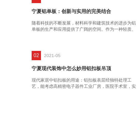
宁夏铝单板：创新与实用的完美结合
随着科技的不断发展，材料科学和建筑技术的进步为铝
单板的生产和应用提供了广阔的空间。作为一种轻质、
高强度、耐腐蚀的建筑材料，铝单板在建筑、航空、交
通等领域得到了广......
02
2021-05
宁夏现代装饰中怎么妙用铝扣板吊顶
现代家居中铝扣板的用途：铝扣板表层经独特处理工
艺，能考虑高精密电子器件工业厂房，医院手术室，实
验室等高无尘，高清洁场地的规定! 以往大家对天花板
的印像，仅仅滞留......