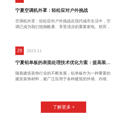
宁夏空调机外罩：轻松应对户外挑战
空调机外罩：轻松应对户外挑战在现代城市生活中，空
调已成为我们抵御酷暑、享受清凉的重要家电。然而，
空调外机作为空调系统的重要组成部分，却常常暴露在
户外，面临着各种......
29
2023-11
宁夏铝单板的表面处理技术优化方案：提高装饰效果和使用寿命的措施
随着建筑装饰行业的不断发展，铝单板作为一种重要的
建筑装饰材料，被广泛应用于各种建筑的外墙、内墙、
吊顶等装饰工程中。铝单板的表面处理技术对于其装饰
效果和使用寿命具......
了解更多 +