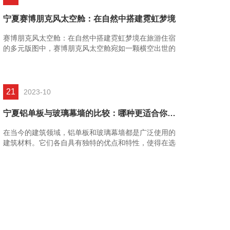
宁夏赛博朋克风太空舱：在自然中搭建霓虹梦境
赛博朋克风太空舱：在自然中搭建霓虹梦境在旅游住宿
的多元版图中，赛博朋克风太空舱宛如一颗横空出世的
奇异星辰，它挣脱传统住宿模式的桎梏，将赛博朋克那
充满未......
21
2023-10
宁夏铝单板与玻璃幕墙的比较：哪种更适合你的项目？
在当今的建筑领域，铝单板和玻璃幕墙都是广泛使用的
建筑材料。它们各自具有独特的优点和特性，使得在选
择时需要考虑许多因素。本文将对比分析铝单板和玻璃
幕墙的特点，以帮......