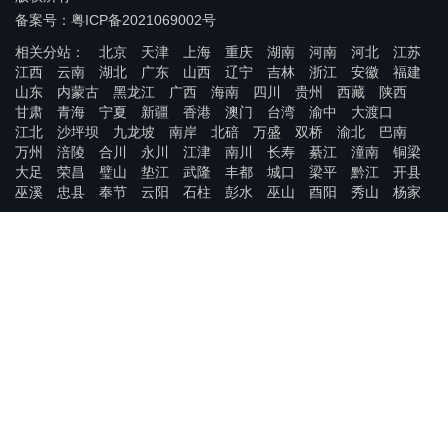
备案号：粤ICP备2021069002号
相关分站：
北京
天津
上海
重庆
湖南
河南
河北
江苏
江西
云南
湖北
广东
山西
辽宁
吉林
浙江
安徽
福建
山东
内蒙古
黑龙江
广西
海南
四川
贵州
西藏
陕西
甘肃
青海
宁夏
新疆
香港
澳门
台湾
渝中
大渡口
江北
沙坪坝
九龙坡
南岸
北碚
万盛
双桥
渝北
巴南
万州
涪陵
合川
永川
江津
南川
长寿
綦江
潼南
铜梁
大足
荣昌
璧山
垫江
武隆
丰都
城口
梁平
黔江
开县
巫溪
忠县
奉节
云阳
石柱
彭水
巫山
酉阳
秀山
杨家