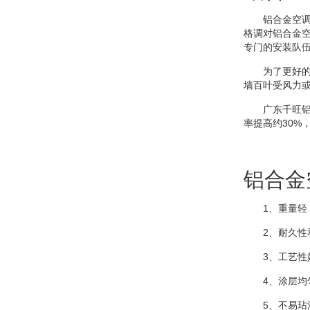
铝合金空调防
格调对铝合金
专门的安装队
为了更好的保
墙百叶受风力
广东千旺铝业
率提高约30%
铝合金
1、重量轻，钢性
2、耐久性和耐腐
3、工艺性好
4、涂层均匀
5、不易玷污