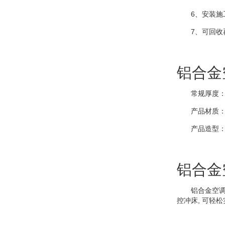
6、安装施工
7、可回收再
铝合金
常规厚度：1.5
产品材质：
产品造型：可
铝合金
铝合金空调防
控冲床, 可轻