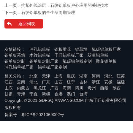
上一页：
抗紫外线涂层：石纹铝单板户外应用的关键技术
下一页：
石纹铝单板的全生命周期管理
返回列表
友情链接：
冲孔铝单板
铝板雕花
铝幕墙
氟碳铝单板厂家
铝单板幕墙
木纹铝单板
千旺铝单板厂家
双曲铝单板
铝单板定制
铝单板定制厂家
氟碳铝单板定制
雕花铝单板
冲孔铝单板厂家
铝单板厂家定制
相关分站：
北京
天津
上海
重庆
湖南
河南
河北
江苏
江西
云南
湖北
广东
山西
辽宁
吉林
浙江
安徽
福建
山东
内蒙古
黑龙江
广西
海南
四川
贵州
西藏
陕西
甘肃
青海
宁夏
新疆
香港
澳门
台湾
Copyright © 2021 GDFSQIANWANG.COM 广东千旺铝业有限公司
版权所有
备案号：粤ICP备2021069002号